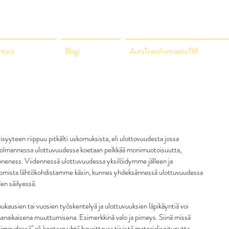
ntact
Blogi
AuraTransformaatioTM
isyyteen riippuu pitkälti uskomuksista, eli ulottovuudesta jossa 
 kolmannessa ulottuvuudessa koetaan pelkkää monimuotoisuutta, 
oneness. Viidennessä ulottuvuudessa yksilöidymme jälleen ja 
omista lähtökohdistamme käsin, kunnes yhdeksännessä ulottuvuudessa 
en säilyessä.
uukausien tai vuosien työskentelyä ja ulottuvuuksien läpikäyntiä voi 
aikaisena muuttumisena. Esimerkkinä valo ja pimeys. Siinä missä 
eydessä" eli koetaan yhtä havaittavaa tiivistä materialisoitunutta 