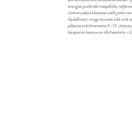
energiaa ja elämää maapallolla, neljänne
ulottovuudessa koetaan vielä jonkin ver
täydellisesti integroituneet eikä niitä
pääasiassa kolmannesta 5.-13. ulottuvuu
tasapainon kanssa voi olla haasteita. <3