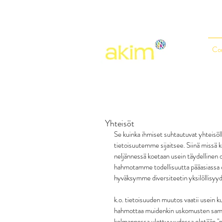
Co
Yhteisöt
Se kuinka ihmiset suhtautuvat yhteisöll
tietoisuutemme sijaitsee. Siinä missä
neljännessä koetaan usein täydellinen 
hahmotamme todellisuutta pääasiassa 
hyväksymme diversiteetin yksilöllisyyd
k.o. tietoisuuden muutos vaatii usein k
hahmottaa muidenkin uskomusten saman
kolmannessa ulottuvuudessa eletään "pim