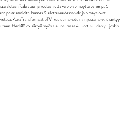
ssä aletaan "valaistua" ja koetaan että valo on pimeyttä parempi. 5. 
ran polarisaatioita, kunnes 9. ulottuvuudessa valo ja pimeys ovat 
 arvoteta. AuraTransformaatioTM kuuluu menetelmiin jossa henkilö siirtyy 
teen. Henkilö voi siirtyä myös sielunaurassa 4. ulottuvuuden yli, joskin 
.