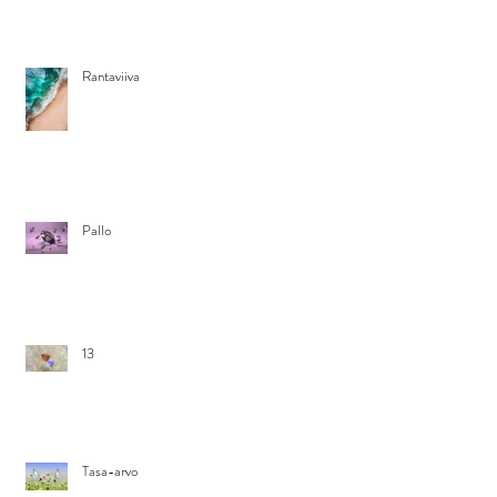
Rantaviiva
Pallo
13
Tasa-arvo