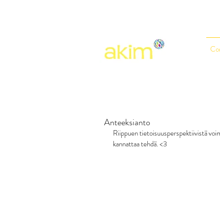
Co
Anteeksianto
Riippuen tietoisuusperspektiivistä voi
kannattaa tehdä. <3