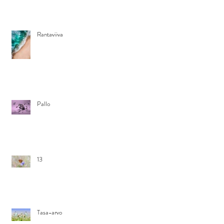
Rantaviiva
Pallo
13
Tasa-arvo