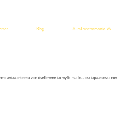
ntact
Blogi
AuraTransformaatioTM
mme antaa anteeksi vain itsellemme tai myös muille. Joka tapauksessa niin 