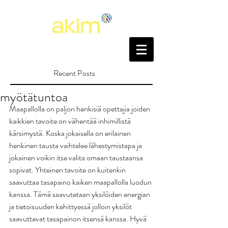
Recent Posts
myötätuntoa
Maapallolla on paljon henkisiä opettajia joiden 
kaikkien tavoite on vähentää inhimillistä 
kärsimystä. Koska jokaisella on erilainen 
henkinen tausta vaihtelee lähestymistapa ja 
jokainen voikin itse valita omaan taustaansa 
sopivat. Yhteinen tavoite on kuitenkin 
saavuttaa tasapaino kaiken maapallolla luodun 
kanssa. Tämä saavutetaan yksilöiden energian 
ja tietoisuuden kehittyessä jolloin yksilöt 
saavuttavat tasapainon itsensä kanssa. Hyvä 