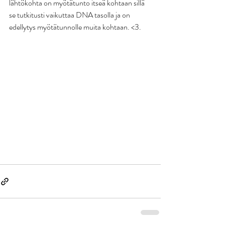
lähtökohta on myötätunto itseä kohtaan sillä 
se tutkitusti vaikuttaa DNA tasolla ja on 
edellytys myötätunnolle muita kohtaan. <3. 