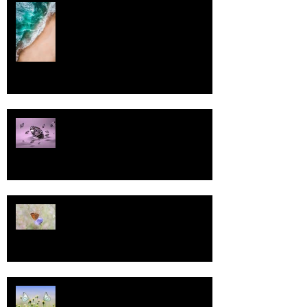
Rantaviiva
Pallo
13
Tasa-arvo