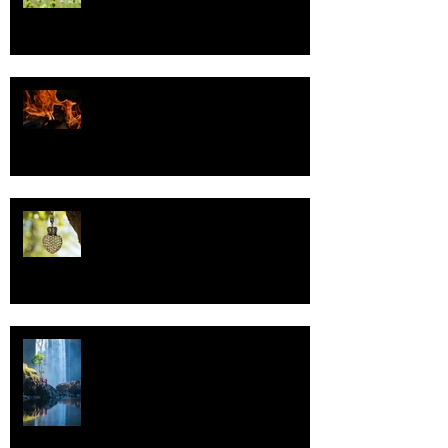
Valoa
Uskonto
Vettä