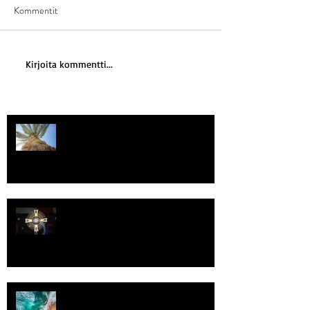
Kommentit
Kirjoita kommentti...
Kriisitietoisuus
Luomistyö
Rantaviiva