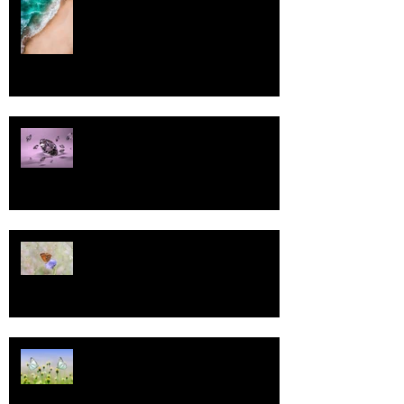
Pallo
13
Tasa-arvo