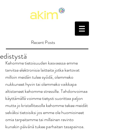
Recent Posts
edistystä
Kehomme tietoisuuden kasvaessa emme 
tarvitse elektronisia laitteita jotka kertovat 
milloin meidän tulee syödä, olemmeko 
nukkuneet hyvin tai olemmeko vaikkapa 
altistaneet kehomme stressille. Tahdonvoimaa 
käyttämällä voimme tietysti suorittaa paljon 
mutta jo kristallitasolla kehomme tekee meidät 
selväksi tietoisiksi jos emme ole huomioineet 
omia tarpeitamme tai millainen ravinto 
kunakin päivänä tukee parhaiten tasapainoa. 