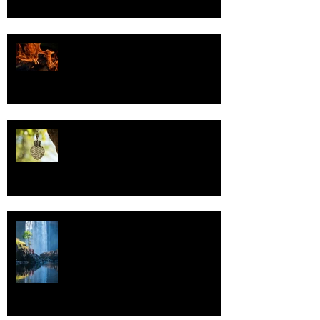
Valoa
Uskonto
Vettä