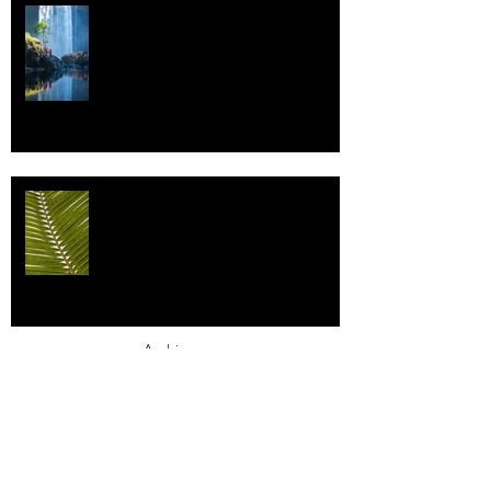
Vettä
Individualismi
Archive
elokuu 2026
(1)
1 päivitys
heinäkuu 2026
(3)
3 päivitystä
toukokuu 2026
(2)
2 päivitystä
huhtikuu 2026
(7)
7 päivitystä
maaliskuu 2026
(3)
3 päivitystä
helmikuu 2026
(9)
9 päivitystä