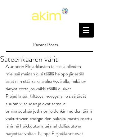
Recent Posts
Sateenkaaren värit
Alunperin Plejadilaisten tai siellä olleiden 
mielissä meidän olisi täällä helppo järjestää 
asiat niin että kaikilla olisi hyvä olla, mikä on 
tietysti totta jos kaikki täällä olisivat 
Plejadilaisia. Kiltteys, hyvyys ja ilo sisältävät 
suuren viisauden ja ovat samalla 
ominaisuuksia jotka on joidenkin muiden täällä 
vaikuttavien energioiden näkökulmasta koettu 
lähinnä heikkoutena tai mahdollisuutena 
harjoittaa valtaa. Niinpä Plejadilaiset ovat 