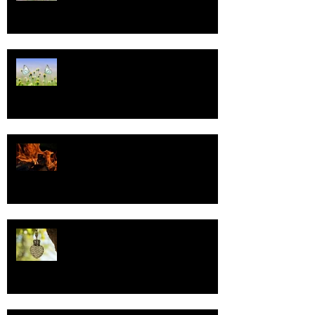
Tasa-arvo
Valoa
Uskonto