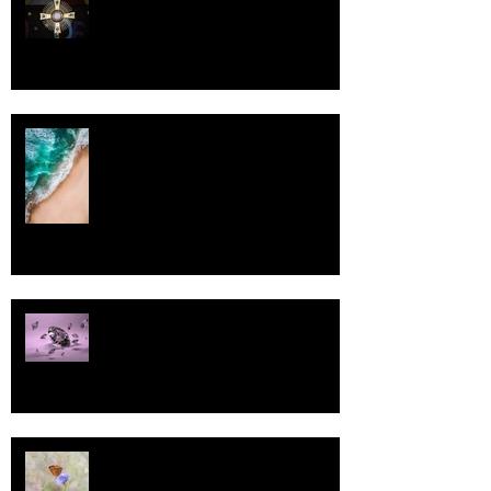
Luomistyö
Rantaviiva
Pallo
13