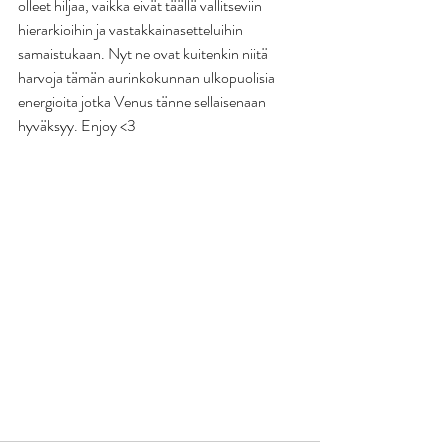
olleet hiljaa, vaikka eivät täällä vallitseviin 
hierarkioihin ja vastakkainasetteluihin 
samaistukaan. Nyt ne ovat kuitenkin niitä 
harvoja tämän aurinkokunnan ulkopuolisia 
energioita jotka Venus tänne sellaisenaan 
hyväksyy. Enjoy <3