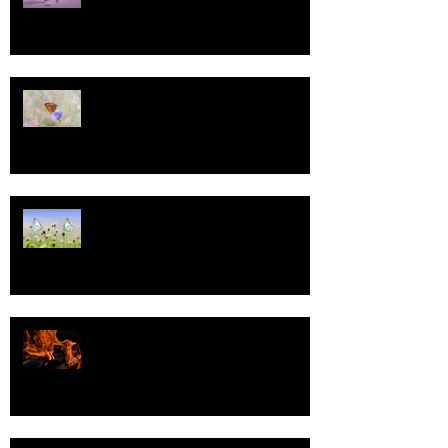
13
Tasa-arvo
Valoa