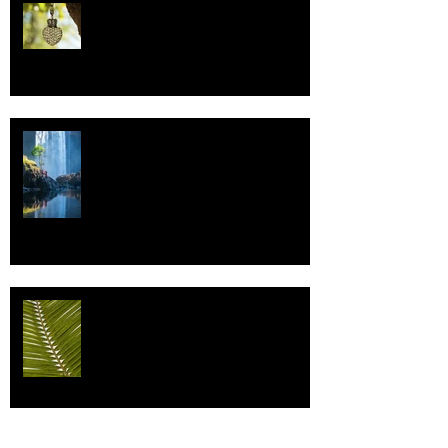
Uskonto
Vettä
Individualismi
Archive