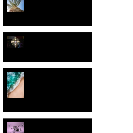
Kriisitietoisuus
Luomistyö
Rantaviiva
Pallo