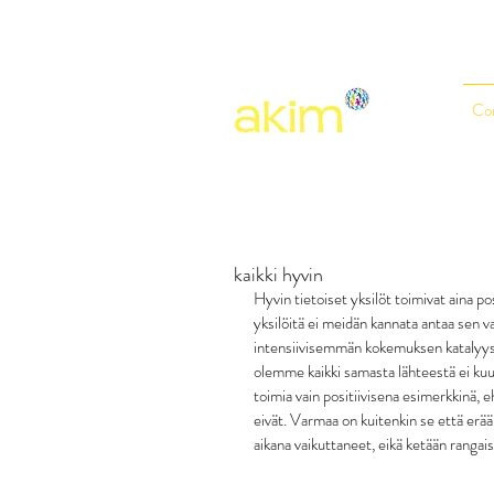
Co
kaikki hyvin
Hyvin tietoiset yksilöt toimivat aina p
yksilöitä ei meidän kannata antaa sen
intensiivisemmän kokemuksen katalyys
olemme kaikki samasta lähteestä ei kuul
toimia vain positiivisena esimerkkinä, 
eivät. Varmaa on kuitenkin se että er
aikana vaikuttaneet, eikä ketään rangais