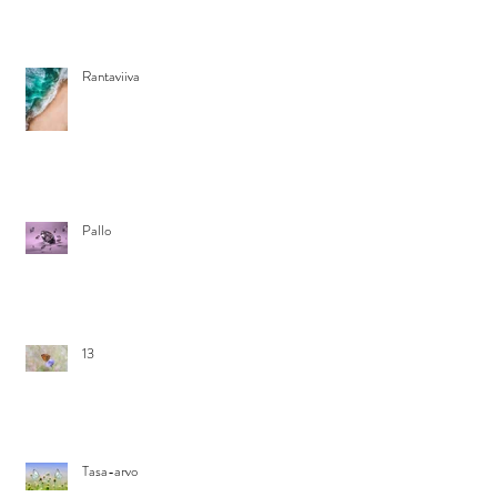
Rantaviiva
Pallo
13
Tasa-arvo