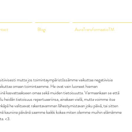
ntact
Blogi
AuraTransformaatioTM
ositiivisesti mutta jos toimintaympäristössämme vaikuttaa negatiivisia 
 vaikuttaa omaan toimintaamme. He ovat vain luoneet hieman 
inä kasvattaakseen omaa sekä muiden tietoisuutta. Varmaankaan se että 
u heidän tietoisuus repertuaariinsa, ainakaan vielä, mutta voimme itse 
ehkäpä he valitsevat rakentavamman lähestymistavan joku päivä, tai sitten 
äänä kauniina päivänä saamme kaikki kokea miten olemme muihin elämämme 
ta. <3.