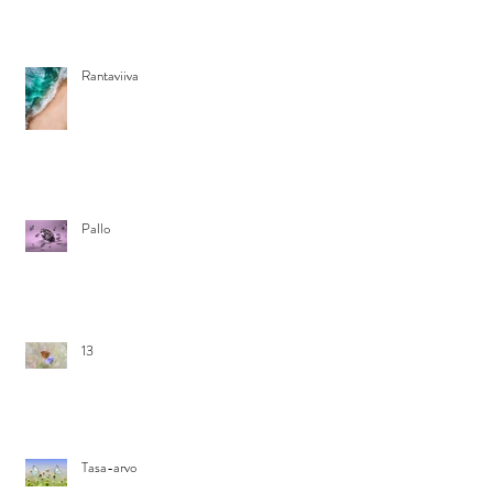
Rantaviiva
Pallo
13
Tasa-arvo