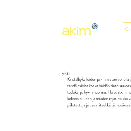
Co
yksi
Kristalliyksilöiden ja -ihmisten voi oll
tehdä asioita koska heidän tietoisuudess
todeksi jo hyvin nuorina. He ovatkin m
kokonaisuuden ja muiden rajat, vaikka va
piilotettuja ja usein itsekkäitä motiivej