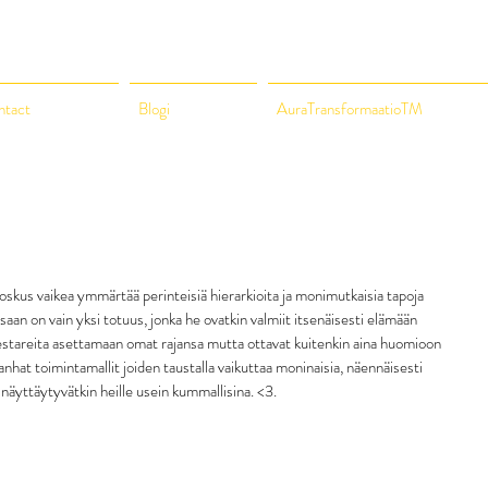
ntact
Blogi
AuraTransformaatioTM
a joskus vaikea ymmärtää perinteisiä hierarkioita ja monimutkaisia tapoja 
aan on vain yksi totuus, jonka he ovatkin valmiit itsenäisesti elämään 
estareita asettamaan omat rajansa mutta ottavat kuitenkin aina huomioon 
nhat toimintamallit joiden taustalla vaikuttaa moninaisia, näennäisesti 
a näyttäytyvätkin heille usein kummallisina. <3.