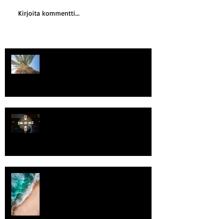
Kirjoita kommentti...
Kriisitietoisuus
Luomistyö
Rantaviiva