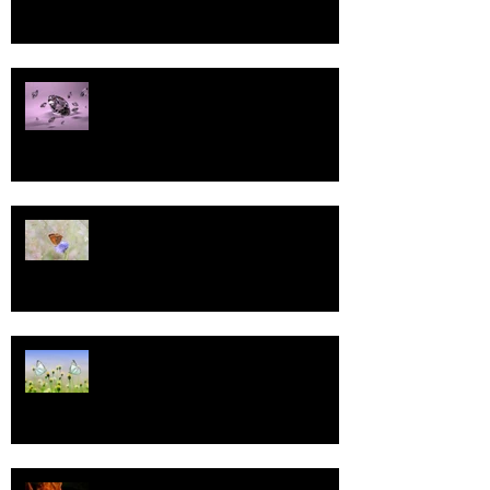
Pallo
13
Tasa-arvo