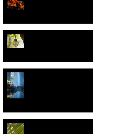
Valoa
Uskonto
Vettä
Individualismi