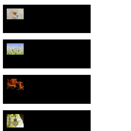
13
Tasa-arvo
Valoa
Uskonto