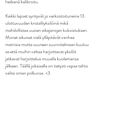
hetkenä kalibroitu.
Kaikki lapset syntyvät jo verkostoituneina 13. 
ulottuvuuden kristalliyksilöinä mikä 
mahdollistaa uusien aikajanojen kukoistuksen. 
Monet aikuiset vielä ylläpitävät vanhaa 
matriisia mutta suureen suunnitelmaan kuuluu 
se että muihin valtaa harjoittavat yksilöt 
jatkavat harjoittelua muualla kuolemansa 
jälkeen. Täällä jokaisella on tietysti vapaa tahto 
valita oman polkunsa. <3.