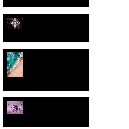
Luomistyö
Rantaviiva
Pallo