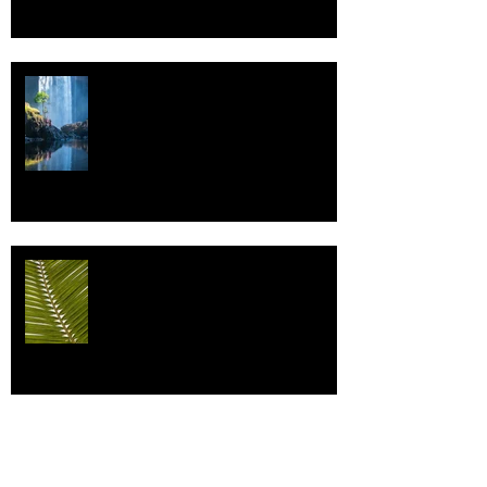
Vettä
Individualismi
Archive
elokuu 2026
(1)
1 päivitys
heinäkuu 2026
(3)
3 päivitystä