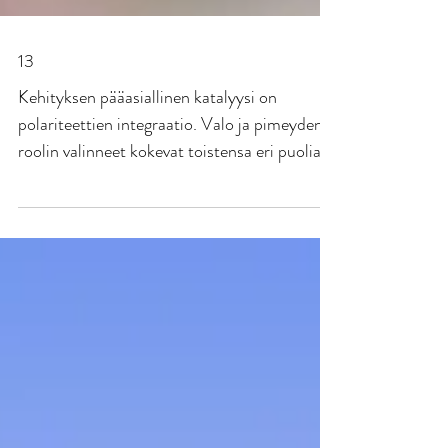
13
Kehityksen pääasiallinen katalyysi on
polariteettien integraatio. Valo ja pimeyden
roolin valinneet kokevat toistensa eri puolia
jotta voisivat integroida ne osaksi itseään. 🩷