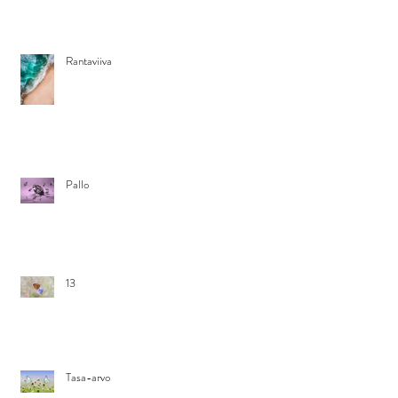
Rantaviiva
Pallo
13
Tasa-arvo