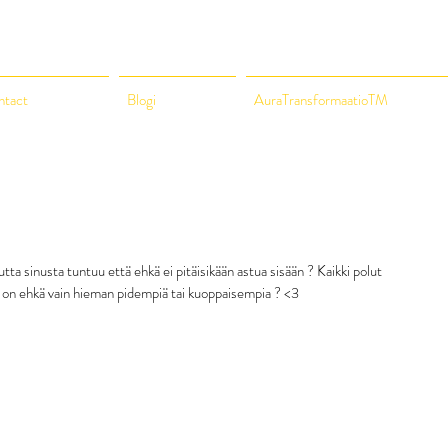
ntact
Blogi
AuraTransformaatioTM
tta sinusta tuntuu että ehkä ei pitäisikään astua sisään ? Kaikki polut 
ä on ehkä vain hieman pidempiä tai kuoppaisempia ? <3