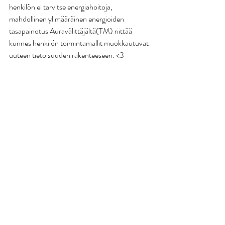
henkilön ei tarvitse energiahoitoja, 
mahdollinen ylimääräinen energioiden 
tasapainotus Auravälittäjältä(TM) riittää 
kunnes henkilön toimintamallit muokkautuvat 
uuteen tietoisuuden rakenteeseen. <3 