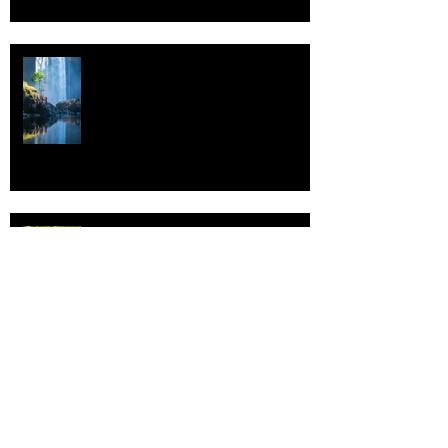
Vettä
Individualismi
Archive
elokuu 2026
(1)
1 päivitys
heinäkuu 2026
(3)
3 päivitystä
toukokuu 2026
(2)
2 päivitystä