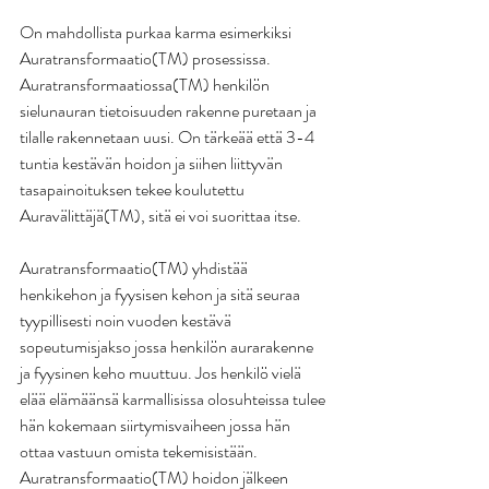
On mahdollista purkaa karma esimerkiksi 
Auratransformaatio(TM) prosessissa. 
Auratransformaatiossa(TM) henkilön 
sielunauran tietoisuuden rakenne puretaan ja 
tilalle rakennetaan uusi. On tärkeää että 3-4 
tuntia kestävän hoidon ja siihen liittyvän 
tasapainoituksen tekee koulutettu 
Auravälittäjä(TM), sitä ei voi suorittaa itse.
Auratransformaatio(TM) yhdistää 
henkikehon ja fyysisen kehon ja sitä seuraa 
tyypillisesti noin vuoden kestävä 
sopeutumisjakso jossa henkilön aurarakenne 
ja fyysinen keho muuttuu. Jos henkilö vielä 
elää elämäänsä karmallisissa olosuhteissa tulee 
hän kokemaan siirtymisvaiheen jossa hän 
ottaa vastuun omista tekemisistään. 
Auratransformaatio(TM) hoidon jälkeen 