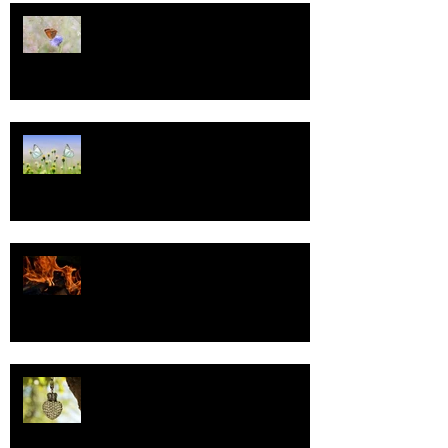
13
Tasa-arvo
Valoa
Uskonto