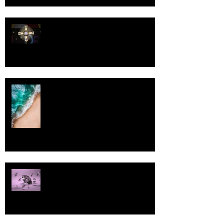
Luomistyö
Rantaviiva
Pallo