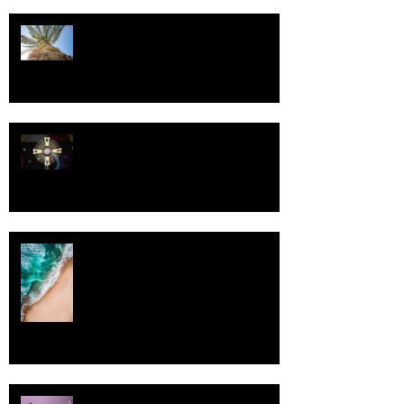
Kriisitietoisuus
Luomistyö
Rantaviiva
Pallo