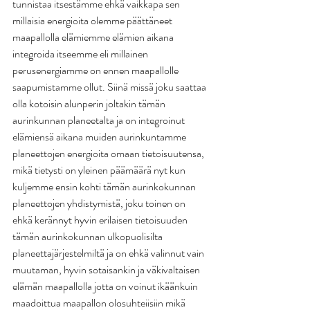
tunnistaa itsestämme ehkä vaikkapa sen 
millaisia energioita olemme päättäneet 
maapallolla elämiemme elämien aikana 
integroida itseemme eli millainen 
perusenergiamme on ennen maapallolle 
saapumistamme ollut. Siinä missä joku saattaa 
olla kotoisin alunperin joltakin tämän 
aurinkunnan planeetalta ja on integroinut 
elämiensä aikana muiden aurinkuntamme 
planeettojen energioita omaan tietoisuutensa, 
mikä tietysti on yleinen päämäärä nyt kun 
kuljemme ensin kohti tämän aurinkokunnan 
planeettojen yhdistymistä, joku toinen on 
ehkä kerännyt hyvin erilaisen tietoisuuden 
tämän aurinkokunnan ulkopuolisilta 
planeettajärjestelmiltä ja on ehkä valinnut vain 
muutaman, hyvin sotaisankin ja väkivaltaisen 
elämän maapallolla jotta on voinut ikäänkuin 
maadoittua maapallon olosuhteiisiin mikä 