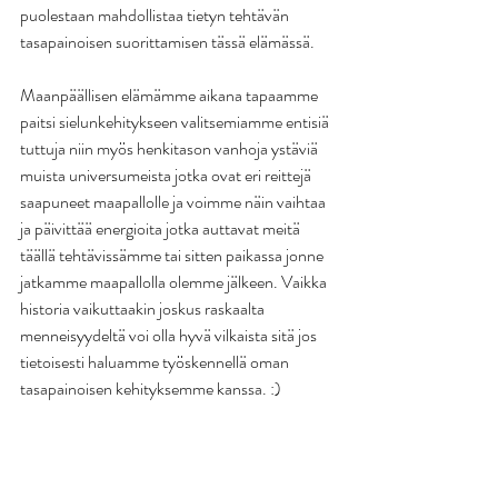
puolestaan mahdollistaa tietyn tehtävän 
tasapainoisen suorittamisen tässä elämässä.
Maanpäällisen elämämme aikana tapaamme 
paitsi sielunkehitykseen valitsemiamme entisiä 
tuttuja niin myös henkitason vanhoja ystäviä 
muista universumeista jotka ovat eri reittejä 
saapuneet maapallolle ja voimme näin vaihtaa 
ja päivittää energioita jotka auttavat meitä 
täällä tehtävissämme tai sitten paikassa jonne 
jatkamme maapallolla olemme jälkeen. Vaikka 
historia vaikuttaakin joskus raskaalta 
menneisyydeltä voi olla hyvä vilkaista sitä jos 
tietoisesti haluamme työskennellä oman 
tasapainoisen kehityksemme kanssa. :)