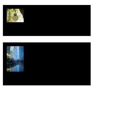
Uskonto
Vettä
Individualismi