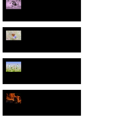
13
Tasa-arvo
Valoa