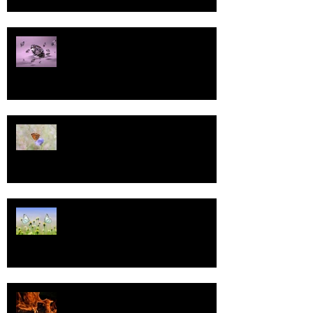
Pallo
13
Tasa-arvo
Valoa