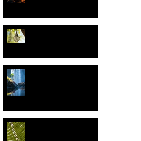
Uskonto
Vettä
Individualismi