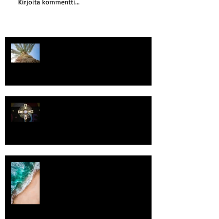
Kirjoita kommentti...
Kriisitietoisuus
Luomistyö
Rantaviiva