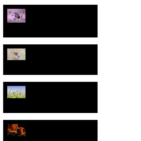
Pallo
13
Tasa-arvo
Valoa