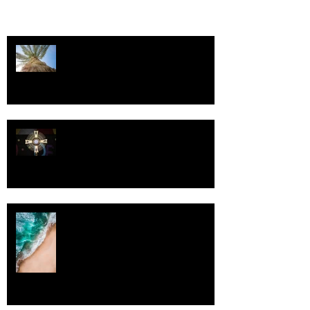
Kriisitietoisuus
Luomistyö
Rantaviiva