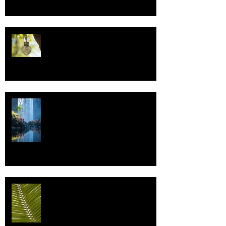
Uskonto
Vettä
Individualismi