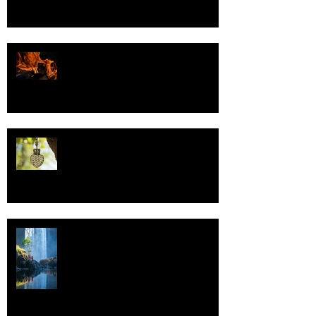
Valoa
Uskonto
Vettä