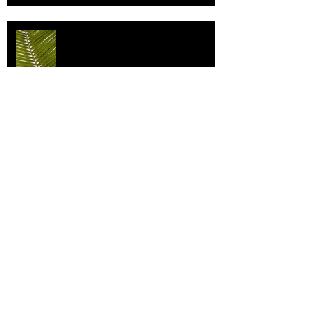
Individualismi
Archive
elokuu 2026
(1)
1 päivitys
heinäkuu 2026
(3)
3 päivitystä
toukokuu 2026
(2)
2 päivitystä
huhtikuu 2026
(7)
7 päivitystä
maaliskuu 2026
(3)
3 päivitystä
helmikuu 2026
(9)
9 päivitystä
tammikuu 2026
(4)
4 päivitystä
joulukuu 2025
(3)
3 päivitystä
marraskuu 2025
(2)
2 päivitystä
lokakuu 2025
(1)
1 päivitys
syyskuu 2025
(2)
2 päivitystä
elokuu 2025
(1)
1 päivitys