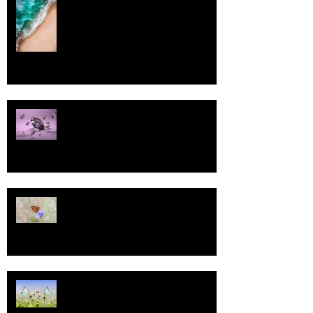
Pallo
13
Tasa-arvo