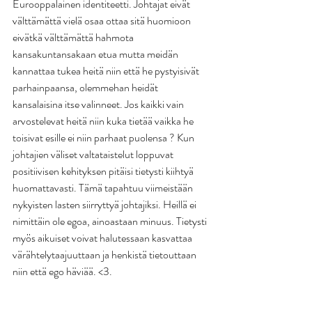
Eurooppalainen identiteetti. Johtajat eivät 
välttämättä vielä osaa ottaa sitä huomioon 
eivätkä välttämättä hahmota 
kansakuntansakaan etua mutta meidän 
kannattaa tukea heitä niin että he pystyisivät 
parhainpaansa, olemmehan heidät 
kansalaisina itse valinneet. Jos kaikki vain 
arvostelevat heitä niin kuka tietää vaikka he 
toisivat esille ei niin parhaat puolensa ? Kun 
johtajien väliset valtataistelut loppuvat 
positiivisen kehityksen pitäisi tietysti kiihtyä 
huomattavasti. Tämä tapahtuu viimeistään 
nykyisten lasten siirryttyä johtajiksi. Heillä ei 
nimittäin ole egoa, ainoastaan minuus. Tietysti 
myös aikuiset voivat halutessaan kasvattaa 
värähtelytaajuuttaan ja henkistä tietouttaan 
niin että ego häviää. <3.