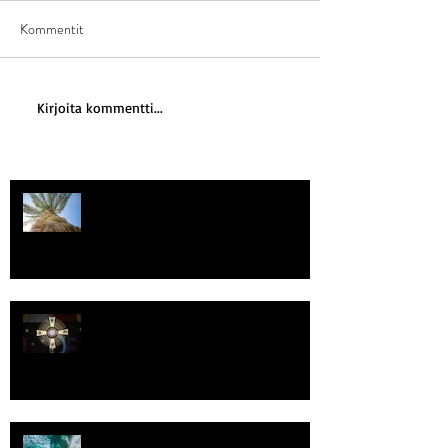
Kommentit
Kirjoita kommentti...
Kriisitietoisuus
Luomistyö
Rantaviiva