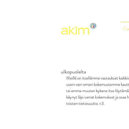
Co
ulkopuolelta
Meillä on itsellämme vastaukset kaikki
usein vain omien kokemustemme kautta. J
tai emme muuten kykene itse löytämään 
käynyt läpi samat kokemukset ja osaa 
toisten tietoisuutta. <3. 