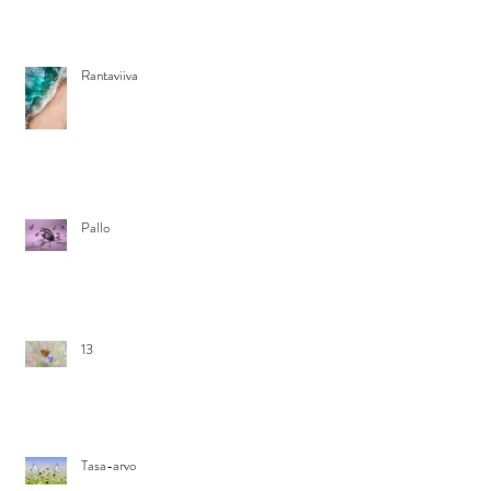
Rantaviiva
Pallo
13
Tasa-arvo