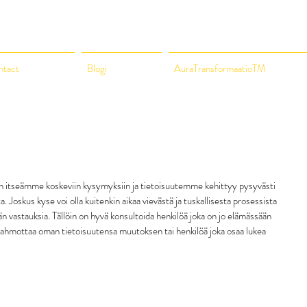
ntact
Blogi
AuraTransformaatioTM
in itseämme koskeviin kysymyksiin ja tietoisuutemme kehittyy pysyvästi 
oskus kyse voi olla kuitenkin aikaa vievästä ja tuskallisesta prosessista 
vastauksia. Tällöin on hyvä konsultoida henkilöä joka on jo elämässään 
hahmottaa oman tietoisuutensa muutoksen tai henkilöä joka osaa lukea 