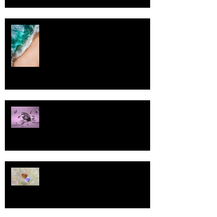
Rantaviiva
Pallo
13