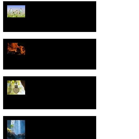
Tasa-arvo
Valoa
Uskonto
Vettä