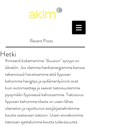
Recent Posts
Hetki
Ihmisenä kokemamme "illuusion" syvyys on 
ääretön. Jos olemme henkienergiamme kanssa 
tekemisissä havaitsemme että fyysisen 
kehomme hengitys ja sydämenlyönnit ovat 
kuin automaatteja ja saavat tietoisuutemme 
pysymään fyysisessä kehossamme. Tietoisuus 
fyysisen kehomme tilasta on usein lähes 
olematon ja rajoittunut aistijärjestelmämme 
kautta saatavaan tietoon. Usein ennakoimme 
tietoisen ajattelumme kautta tulevaisuutta 