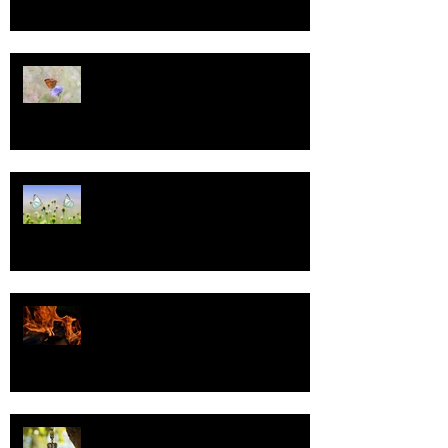
13
Tasa-arvo
Valoa
Uskonto