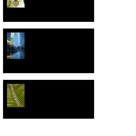
Vettä
Individualismi
Archive