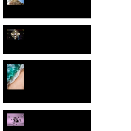
Luomistyö
Rantaviiva
Pallo