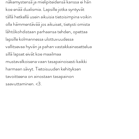
näkemystensä ja mielipiteidensä kanssa ei hän 
koe enää dualismia. Lapsille jotka syntyvät 
tällä hetkellä usein aikuisia tietoisimpina voikin 
olla hämmentävää jos aikuiset, tietysti omista 
lähtökohdistaan parhaansa tehden, opettaa 
lapsille kolmannessa ulottuvuudessa 
vallitsevaa hyvän ja pahan vastakkainasettelua 
sillä lapset eivät koe maailmaa 
mustavalkoisena vaan tasapainoisesti kaikki 
harmaan sävyt. Tietoisuuden kehityksen 
tavoitteena on ainostaan tasapainon 
saavuttaminen. <3.