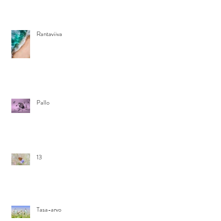
Rantaviiva
Pallo
13
Tasa-arvo