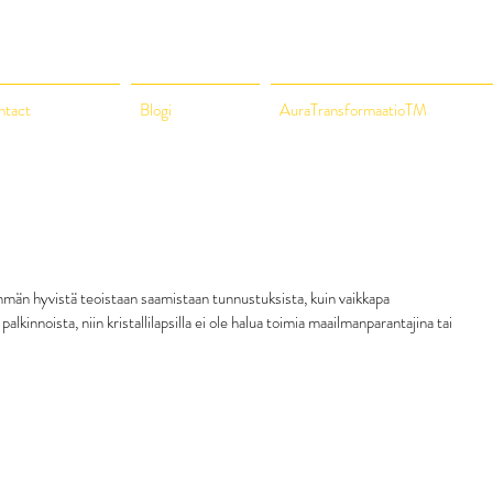
ntact
Blogi
AuraTransformaatioTM
mmän hyvistä teoistaan saamistaan tunnustuksista, kuin vaikkapa 
lkinnoista, niin kristallilapsilla ei ole halua toimia maailmanparantajina tai 