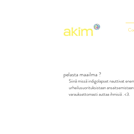
Co
pelasta maailma ?
Siinä missä indigolapset nauttivat ene
urheilusuorituksistaan ansaitsemistaan pa
varauksettomasti auttaa ihmisiä . <3.