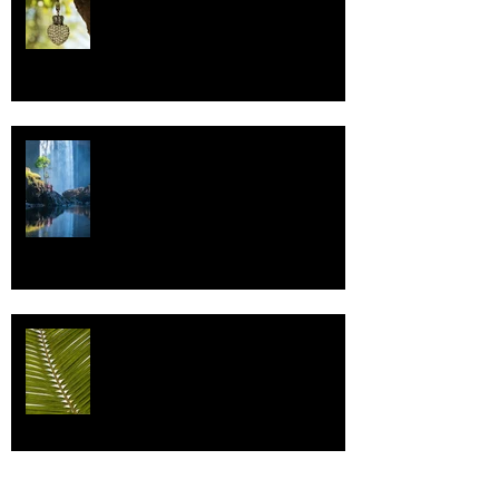
Uskonto
Vettä
Individualismi
Archive