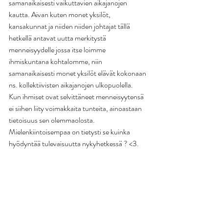
samanaikaisesti vaikuttavien aikajanojen 
kautta. Aivan kuten monet yksilöt, 
kansakunnat ja niiden niiden johtajat tällä 
hetkellä antavat uutta merkitystä 
menneisyydelle jossa itse loimme 
ihmiskuntana kohtalomme, niin 
samanaikaisesti monet yksilöt elävät kokonaan 
ns. kollektiivisten aikajanojen ulkopuolella. 
Kun ihmiset ovat selvittäneet menneisyytensä 
ei siihen liity voimakkaita tunteita, ainoastaan 
tietoisuus sen olemmaolosta. 
Mielenkiintoisempaa on tietysti se kuinka 
hyödyntää tulevaisuutta nykyhetkessä ? <3.