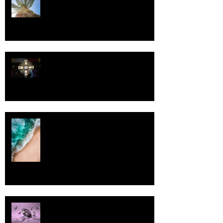
Kriisitietoisuus
Luomistyö
Rantaviiva
Pallo