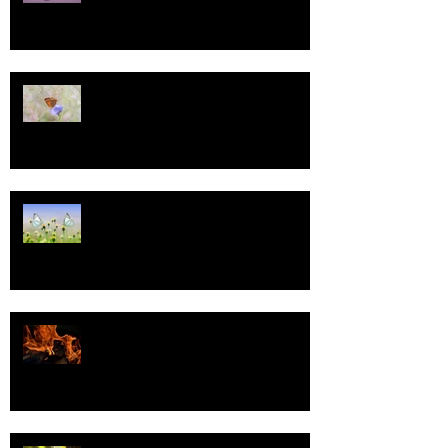
13
Tasa-arvo
Valoa