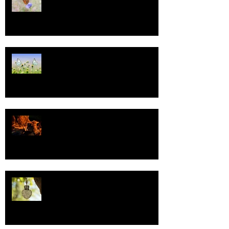
Tasa-arvo
Valoa
Uskonto