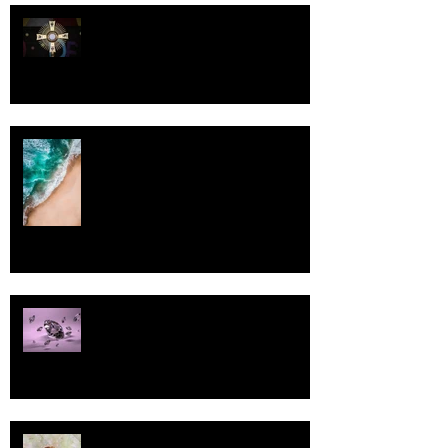
Luomistyö
Rantaviiva
Pallo
13