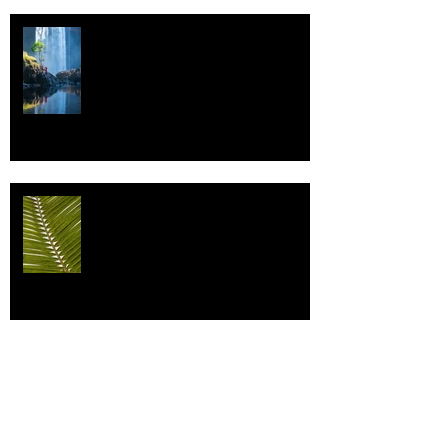
Vettä
Individualismi
Archive
elokuu 2026
(1)
1 päivitys
heinäkuu 2026
(3)
3 päivitystä
toukokuu 2026
(2)
2 päivitystä
huhtikuu 2026
(7)
7 päivitystä