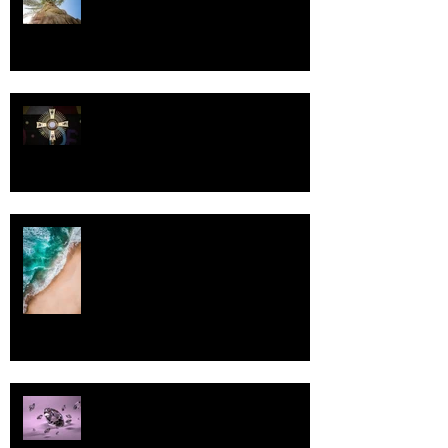
Luomistyö
Rantaviiva
Pallo