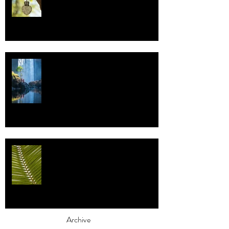
Vettä
Individualismi
Archive