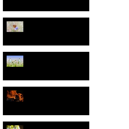
13
Tasa-arvo
Valoa
Uskonto