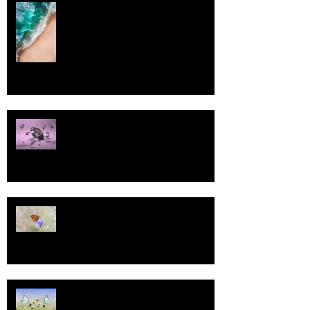
Rantaviiva
Pallo
13
Tasa-arvo