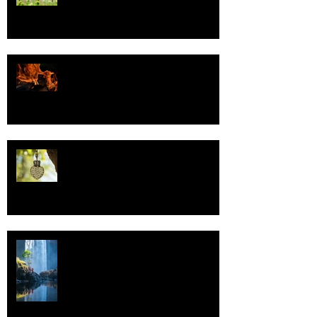
Valoa
Uskonto
Vettä