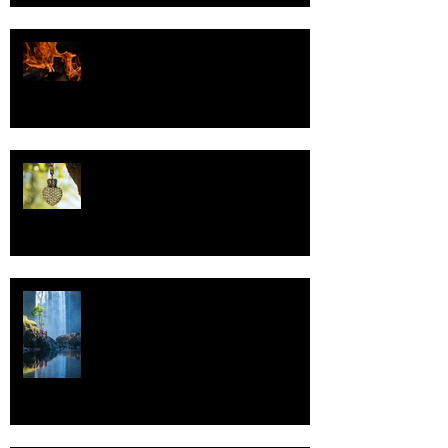
Valoa
Uskonto
Vettä