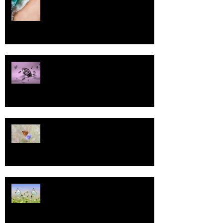
Pallo
13
Tasa-arvo