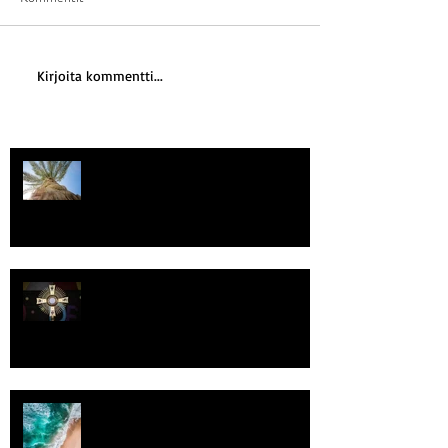
Kirjoita kommentti...
Kriisitietoisuus
Luomistyö
Rantaviiva