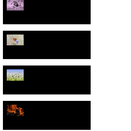
13
Tasa-arvo
Valoa