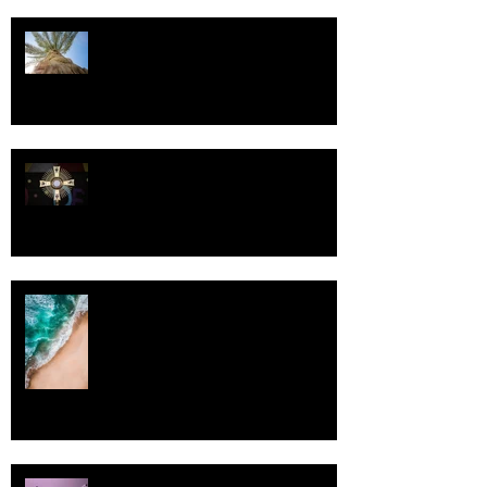
Kriisitietoisuus
Luomistyö
Rantaviiva
Pallo