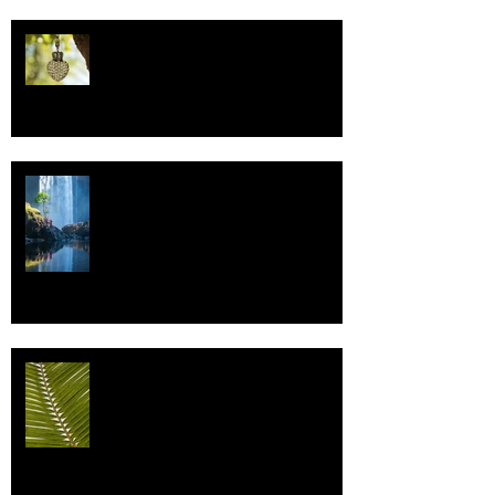
Uskonto
Vettä
Individualismi