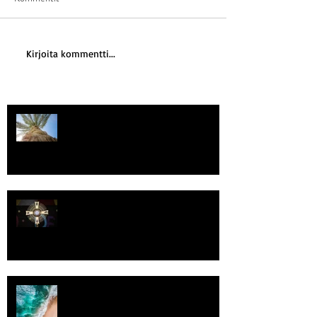
Kirjoita kommentti...
Kriisitietoisuus
Luomistyö
Rantaviiva