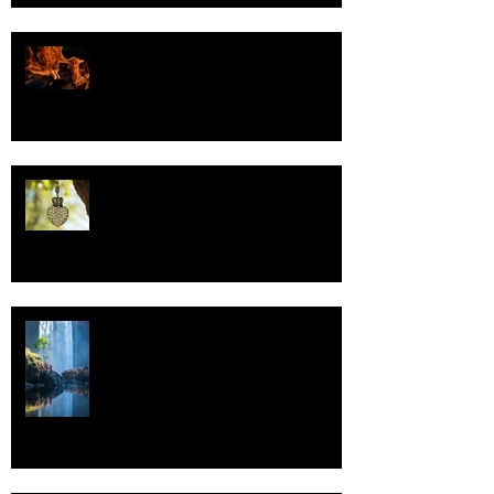
Valoa
Uskonto
Vettä