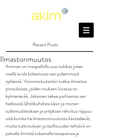
Recent Posts
Ilmastonmuutos
Ihminen on maapallolla uusi tulokas joten 
meillä ei ole kokemusta sen pidemmistä 
sykleistä. Voimme kuitenkin tutkia ilmastoa 
porauksista, joiden mukaan luvassa on 
kylmenevää. Jokainen tekee parhaansa sen 
hetkisistä lähtökohdista käsin ja monen 
tutkimuslaitoksen ja yrityksen rahoitus riippuu 
siitä kuinka he ilmastonmuutosta käsittelevät, 
mutta tutkimuksen ja teollisuuden tehtävä on 
palvella ihmistä tukemalla tasapainoa ja 