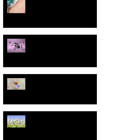
Pallo
13
Tasa-arvo