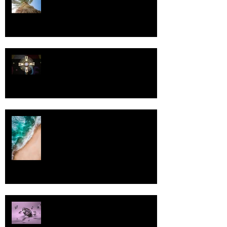
Luomistyö
Rantaviiva
Pallo