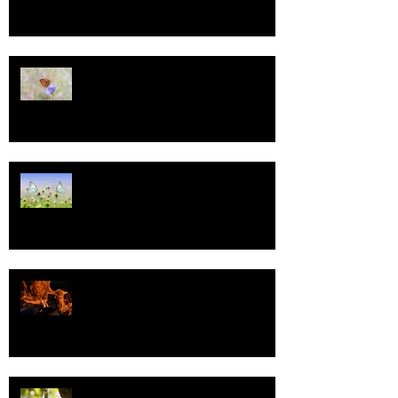
13
Tasa-arvo
Valoa
Uskonto