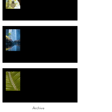
Vettä
Individualismi
Archive