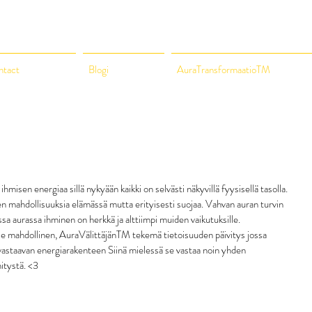
ntact
Blogi
AuraTransformaatioTM
 ihmisen energiaa sillä nykyään kaikki on selvästi näkyvillä fyysisellä tasolla. 
n mahdollisuuksia elämässä mutta erityisesti suojaa. Vahvan auran turvin 
sa aurassa ihminen on herkkä ja alttiimpi muiden vaikutuksille. 
le mahdollinen, AuraVälittäjänTM tekemä tietoisuuden päivitys jossa 
 vastaavan energiarakenteen Siinä mielessä se vastaa noin yhden 
itystä. <3