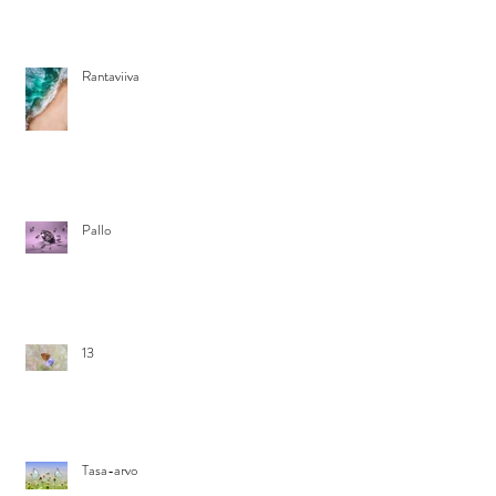
Rantaviiva
Pallo
13
Tasa-arvo