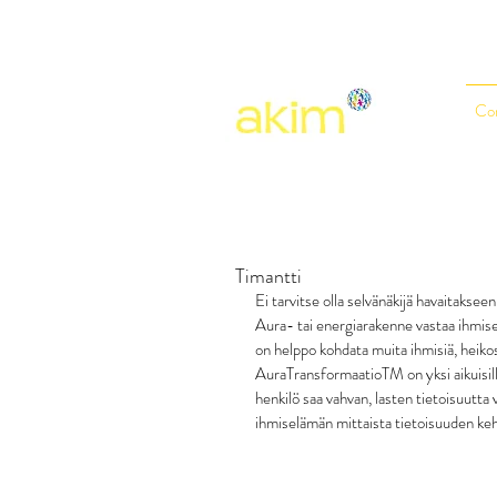
Co
Timantti
Ei tarvitse olla selvänäkijä havaitakseen
Aura- tai energiarakenne vastaa ihmise
on helppo kohdata muita ihmisiä, heikos
AuraTransformaatioTM on yksi aikuisil
henkilö saa vahvan, lasten tietoisuutta
ihmiselämän mittaista tietoisuuden keh