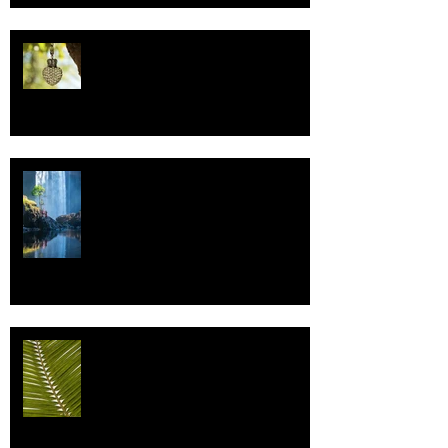
Uskonto
Vettä
Individualismi