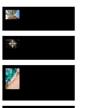
Kriisitietoisuus
Luomistyö
Rantaviiva