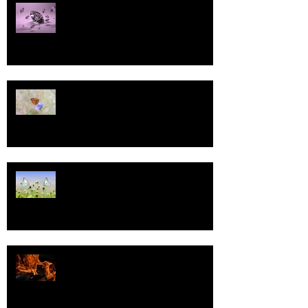
Pallo
13
Tasa-arvo
Valoa