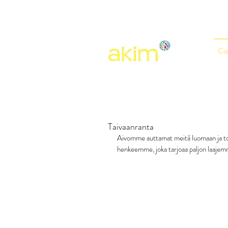
Co
Taivaanranta
Aivomme auttamat meitä luomaan ja t
henkeemme, joka tarjoaa paljon laajem