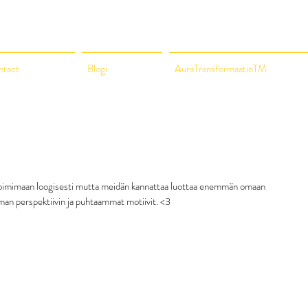
ntact
Blogi
AuraTransformaatioTM
oimimaan loogisesti mutta meidän kannattaa luottaa enemmän omaan 
man perspektiivin ja puhtaammat motiivit. <3