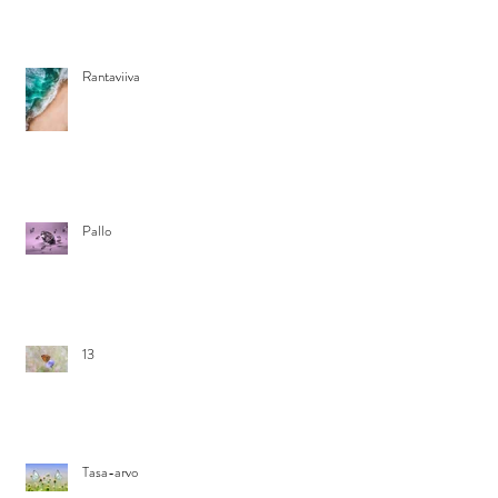
Rantaviiva
Pallo
13
Tasa-arvo