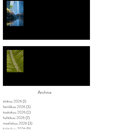
Vettä
Individualismi
Archive
elokuu 2026
(1)
1 päivitys
heinäkuu 2026
(3)
3 päivitystä
toukokuu 2026
(2)
2 päivitystä
huhtikuu 2026
(7)
7 päivitystä
maaliskuu 2026
(3)
3 päivitystä
helmikuu 2026
(9)
9 päivitystä