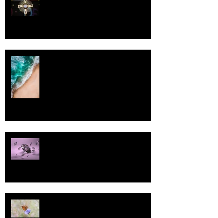
Luomistyö
Rantaviiva
Pallo
13