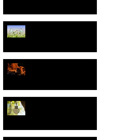
Tasa-arvo
Valoa
Uskonto