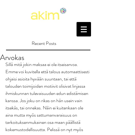
Recent Posts
Arvokas
Sillä mitä jokin maksaa ei ole itseisarvoa. 
Emme voi kuvitella että talous automaattisesti 
ohjaisi asioita hyvään suuntaan, tai että 
talouden toimijoiden motiivit olisivat linjassa 
ihmiskunnan tulevaisuuden edun edistämisen 
kanssa. Jos joku on rikas on hän usein vain 
itsekäs, tai onnekas. Näin ei kuitenkaan ole 
aina mutta myös sattumanvaraisuus on 
tarkoituksenmukainen osa maan päällistä 
kokemustodellisuutta. Pelissä on nyt myös 