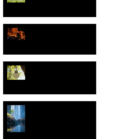
Valoa
Uskonto
Vettä