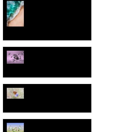
Rantaviiva
Pallo
13
Tasa-arvo