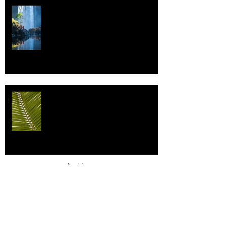
Vettä
Individualismi
Archive
elokuu 2026
(1)
1 päivitys
heinäkuu 2026
(3)
3 päivitystä
toukokuu 2026
(2)
2 päivitystä
huhtikuu 2026
(7)
7 päivitystä
maaliskuu 2026
(3)
3 päivitystä