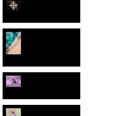
Luomistyö
Rantaviiva
Pallo
13