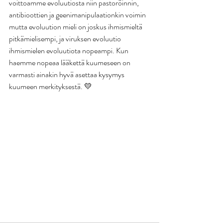
voittoamme evoluutiosta niin pastoröinnin, 
antibioottien ja geenimanipulaationkin voimin 
mutta evoluution mieli on joskus ihmismieltä 
pitkämielisempi, ja viruksen evoluutio 
ihmismielen evoluutiota nopeampi. Kun 
haemme nopeaa lääkettä kuumeseen on 
varmasti ainakin hyvä asettaa kysymys 
kuumeen merkityksestä. 💛