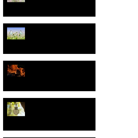
Tasa-arvo
Valoa
Uskonto