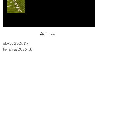
Archive
elokuu 2026
(1)
1 päivitys
heinäkuu 2026
(3)
3 päivitystä
toukokuu 2026
(2)
2 päivitystä
huhtikuu 2026
(7)
7 päivitystä
maaliskuu 2026
(3)
3 päivitystä
helmikuu 2026
(9)
9 päivitystä
tammikuu 2026
(4)
4 päivitystä
joulukuu 2025
(3)
3 päivitystä
marraskuu 2025
(2)
2 päivitystä
lokakuu 2025
(1)
1 päivitys
syyskuu 2025
(2)
2 päivitystä
elokuu 2025
(1)
1 päivitys
heinäkuu 2025
(1)
1 päivitys
kesäkuu 2025
(3)
3 päivitystä
toukokuu 2025
(2)
2 päivitystä
huhtikuu 2025
(2)
2 päivitystä
maaliskuu 2025
(5)
5 päivitystä