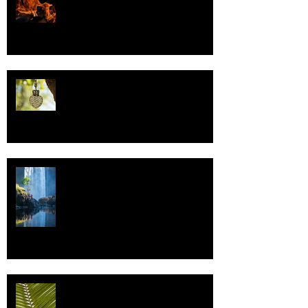
Valoa
Uskonto
Vettä
Individualismi