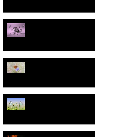
Pallo
13
Tasa-arvo