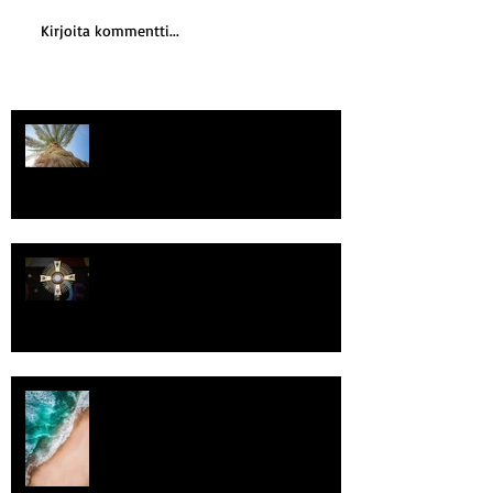
Kirjoita kommentti...
Kriisitietoisuus
Luomistyö
Rantaviiva