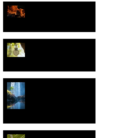
Valoa
Uskonto
Vettä
Individualismi