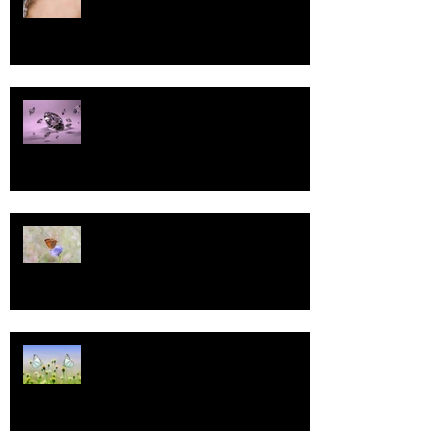
Pallo
13
Tasa-arvo