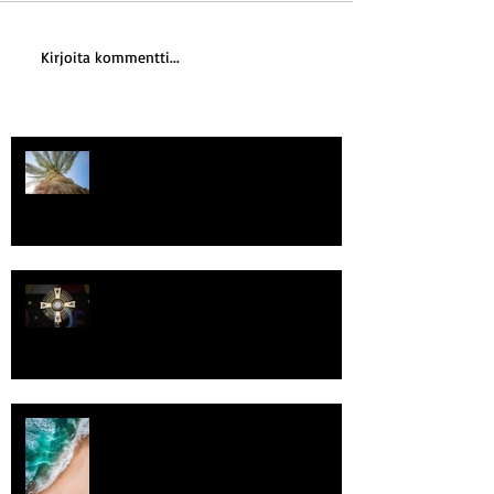
Kirjoita kommentti...
Kriisitietoisuus
Luomistyö
Rantaviiva