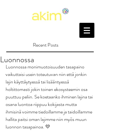
Recent Posts
Luonnossa
Luonnossa monimuotoisuuden tasapaino 
vaikuttaisi usein toteutuvan niin että jonkin 
lajin käyttäytyessä tai lisääntyessä 
holtittomasti jokin toinen ekosysteemin osa 
puuttuu peliin. Se koetaanko ihminen lajina tai 
osana luontoa riippuu kokijasta mutta  
ihmisinä voimme tiedoillamme ja taidoillamme 
hallita paitsi oman lajimme niin myös muun 
luonnon tasapainoa. 💛