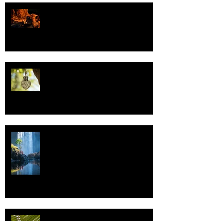
Valoa
Uskonto
Vettä
Individualismi