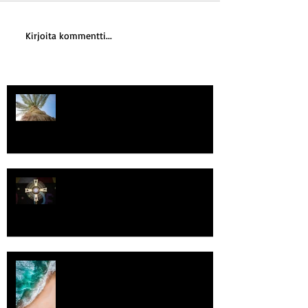
Kirjoita kommentti...
Kriisitietoisuus
Luomistyö
Rantaviiva