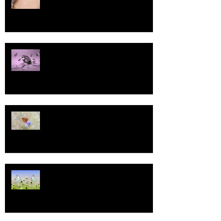
Pallo
13
Tasa-arvo