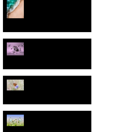
Pallo
13
Tasa-arvo