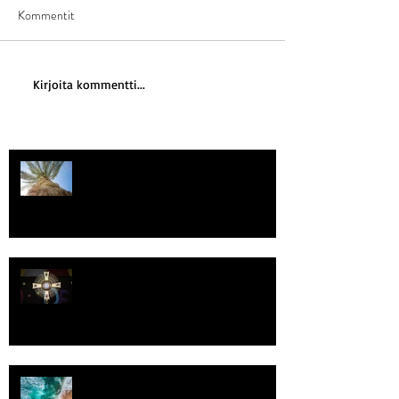
Kommentit
Kirjoita kommentti...
Kriisitietoisuus
Luomistyö
Rantaviiva