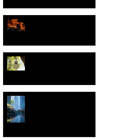
Valoa
Uskonto
Vettä