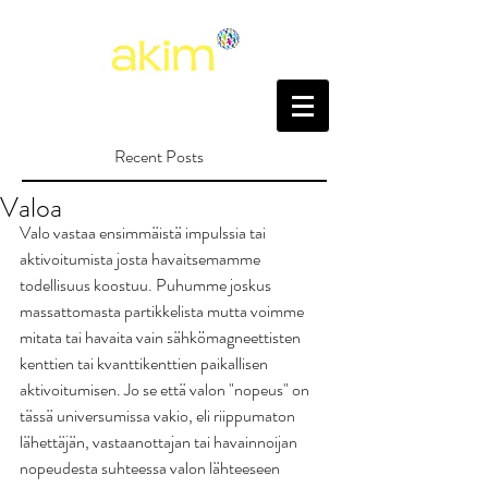
Recent Posts
Valoa
Valo vastaa ensimmäistä impulssia tai 
aktivoitumista josta havaitsemamme 
todellisuus koostuu. Puhumme joskus 
massattomasta partikkelista mutta voimme 
mitata tai havaita vain sähkömagneettisten 
kenttien tai kvanttikenttien paikallisen 
aktivoitumisen. Jo se että valon "nopeus" on 
tässä universumissa vakio, eli riippumaton 
lähettäjän, vastaanottajan tai havainnoijan 
nopeudesta suhteessa valon lähteeseen 