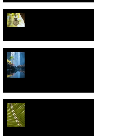
Uskonto
Vettä
Individualismi