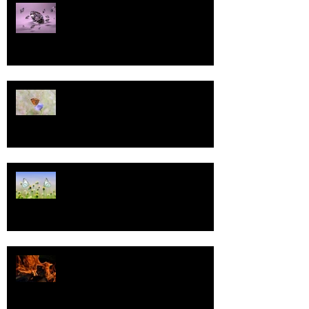
Pallo
13
Tasa-arvo
Valoa