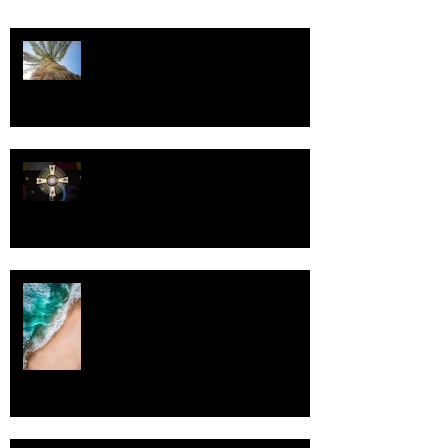
Kriisitietoisuus
Luomistyö
Rantaviiva