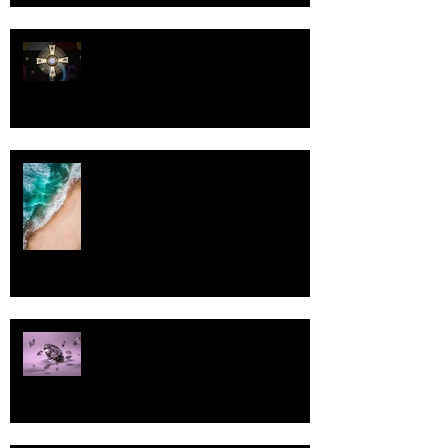
Luomistyö
Rantaviiva
Pallo