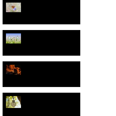
13
Tasa-arvo
Valoa
Uskonto