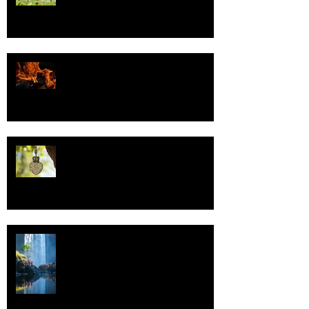
Valoa
Uskonto
Vettä