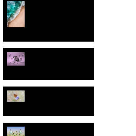
Rantaviiva
Pallo
13
Tasa-arvo