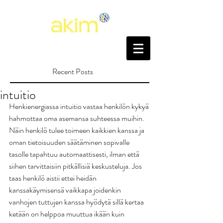
Recent Posts
intuitio
Henkienergiassa intuitio vastaa henkilön kykyä 
hahmottaa oma asemansa suhteessa muihin. 
Näin henkilö tulee toimeen kaikkien kanssa ja 
oman tietoisuuden säätäminen sopivalle 
tasolle tapahtuu automaattisesti, ilman että 
siihen tarvittaisiin pitkällisiä keskusteluja. Jos 
taas henkilö aistii ettei heidän 
kanssakäymisensä vaikkapa joidenkin 
vanhojen tuttujen kanssa hyödytä sillä kertaa 
ketään on helppoa muuttua ikään kuin 