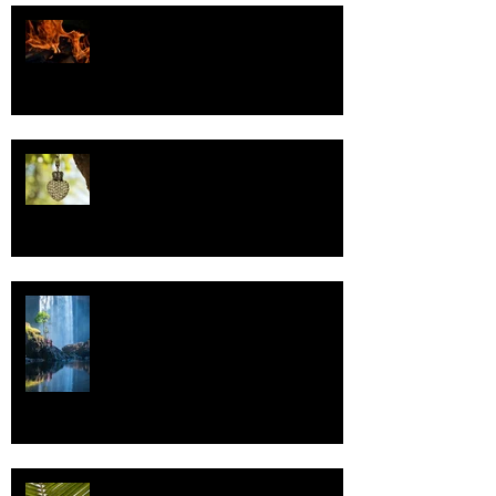
Valoa
Uskonto
Vettä
Individualismi