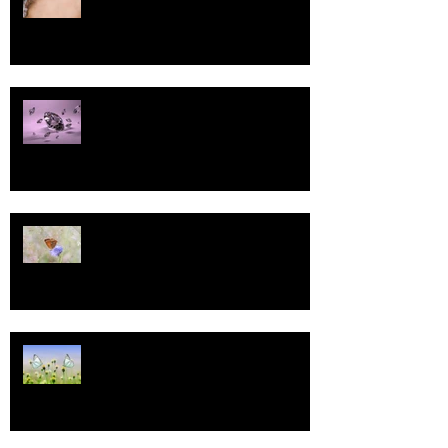
Pallo
13
Tasa-arvo