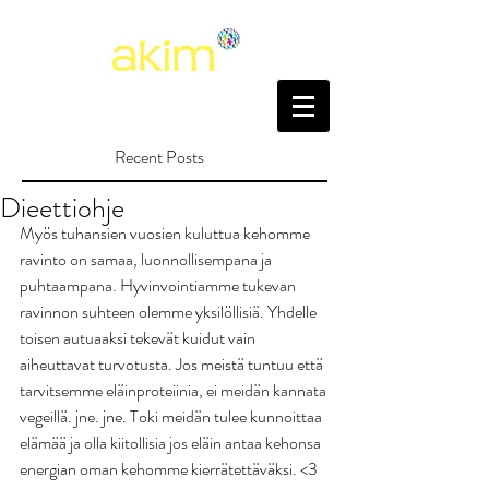
Recent Posts
Dieettiohje
Myös tuhansien vuosien kuluttua kehomme 
ravinto on samaa, luonnollisempana ja 
puhtaampana. Hyvinvointiamme tukevan 
ravinnon suhteen olemme yksilöllisiä. Yhdelle 
toisen autuaaksi tekevät kuidut vain 
aiheuttavat turvotusta. Jos meistä tuntuu että 
tarvitsemme eläinproteiinia, ei meidän kannata 
vegeillä. jne. jne. Toki meidän tulee kunnoittaa 
elämää ja olla kiitollisia jos eläin antaa kehonsa 
energian oman kehomme kierrätettäväksi. <3