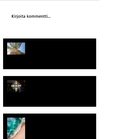
Kirjoita kommentti...
Kriisitietoisuus
Luomistyö
Rantaviiva