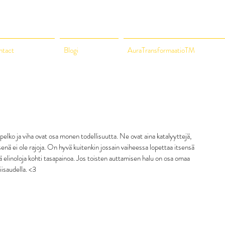
ntact
Blogi
AuraTransformaatioTM
elko ja viha ovat osa monen todellisuutta. Ne ovat aina katalyyttejä, 
nä ei ole rajoja. On hyvä kuitenkin jossain vaiheessa lopettaa itsensä 
ä elinoloja kohti tasapainoa. Jos toisten auttamisen halu on osa omaa 
iisaudella. <3