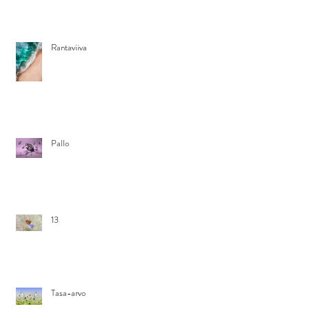
Rantaviiva
Pallo
13
Tasa-arvo