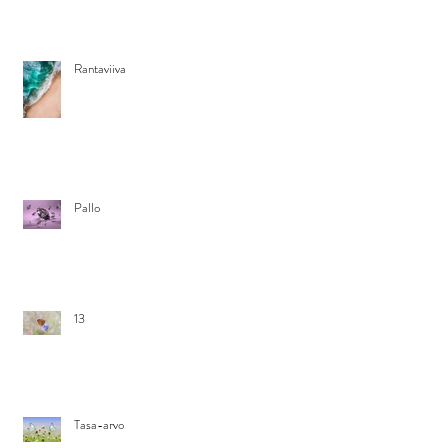
Rantaviiva
Pallo
13
Tasa-arvo