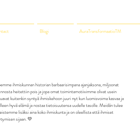
ntact
Blogi
AuraTransformaatioTM
oemme ihmiskunnan historian barbaarisimpana ajanjaksona, miljoonat 
innosta heitettiin pois ja jopa omat toimintamotiivimme olivat usein 
luavat kuitenkin syntyä ihmiskehoon juuri nyt kun luomisvoima kasvaa ja 
elleen hyvä elämä ja nostaa tietoisuutensa uudelle tasolle. Meidän tulee 
temme lisäksi aina koko ihmiskunta ja on oleellista että ihmiset 
ytymisen sijaan. 💛