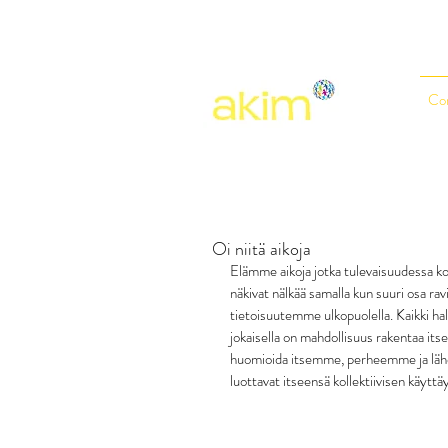
Co
Oi niitä aikoja
Elämme aikoja jotka tulevaisuudessa k
näkivat nälkää samalla kun suuri osa rav
tietoisuutemme ulkopuolella. Kaikki ha
jokaisella on mahdollisuus rakentaa its
huomioida itsemme, perheemme ja läheis
luottavat itseensä kollektiivisen käyttä