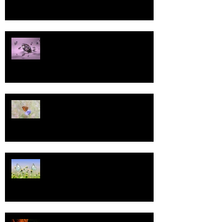
Pallo
13
Tasa-arvo