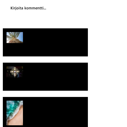
Kirjoita kommentti...
Kriisitietoisuus
Luomistyö
Rantaviiva