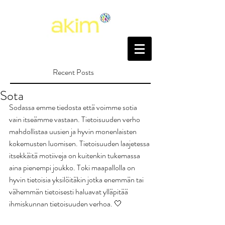
Recent Posts
Sota
Sodassa emme tiedosta että voimme sotia 
vain itseämme vastaan. Tietoisuuden verho 
mahdollistaa uusien ja hyvin monenlaisten 
kokemusten luomisen. Tietoisuuden laajetessa 
itsekkäitä motiiveja on kuitenkin tukemassa 
aina pienempi joukko. Toki maapallolla on 
hyvin tietoisia yksilöitäkin jotka enemmän tai 
vähemmän tietoisesti haluavat ylläpitää 
ihmiskunnan tietoisuuden verhoa. 🤍