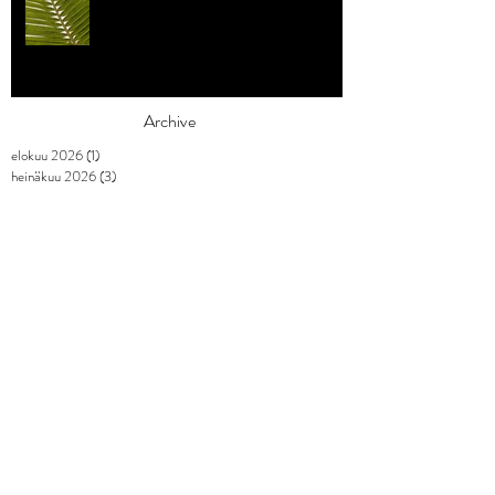
Archive
elokuu 2026
(1)
1 päivitys
heinäkuu 2026
(3)
3 päivitystä
toukokuu 2026
(2)
2 päivitystä
huhtikuu 2026
(7)
7 päivitystä
maaliskuu 2026
(3)
3 päivitystä
helmikuu 2026
(9)
9 päivitystä
tammikuu 2026
(4)
4 päivitystä
joulukuu 2025
(3)
3 päivitystä
marraskuu 2025
(2)
2 päivitystä
lokakuu 2025
(1)
1 päivitys
syyskuu 2025
(2)
2 päivitystä
elokuu 2025
(1)
1 päivitys
heinäkuu 2025
(1)
1 päivitys
kesäkuu 2025
(3)
3 päivitystä
toukokuu 2025
(2)
2 päivitystä
huhtikuu 2025
(2)
2 päivitystä
maaliskuu 2025
(5)
5 päivitystä