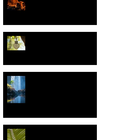
Valoa
Uskonto
Vettä
Individualismi