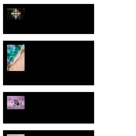
Luomistyö
Rantaviiva
Pallo