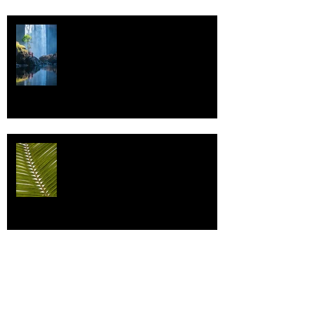
Vettä
Individualismi
Archive
elokuu 2026
(1)
1 päivitys
heinäkuu 2026
(3)
3 päivitystä
toukokuu 2026
(2)
2 päivitystä
huhtikuu 2026
(7)
7 päivitystä