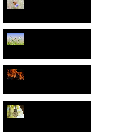
13
Tasa-arvo
Valoa
Uskonto