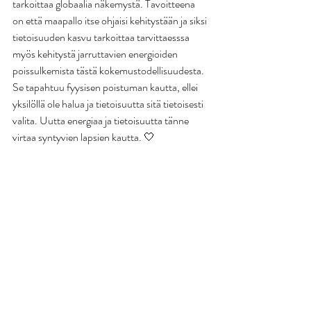
tarkoittaa globaalia näkemystä. Tavoitteena 
on että maapallo itse ohjaisi kehitystään ja siksi 
tietoisuuden kasvu tarkoittaa tarvittaesssa 
myös kehitystä jarruttavien energioiden 
poissulkemista tästä kokemustodellisuudesta. 
Se tapahtuu fyysisen poistuman kautta, ellei 
yksilöllä ole halua ja tietoisuutta sitä tietoisesti 
valita. Uutta energiaa ja tietoisuutta tänne 
virtaa syntyvien lapsien kautta. 🤍