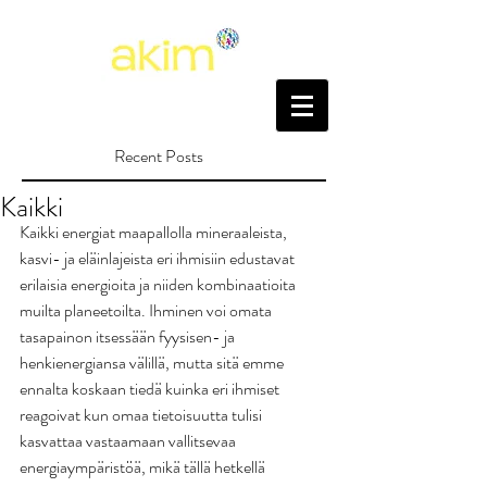
Recent Posts
Kaikki
Kaikki energiat maapallolla mineraaleista, 
kasvi- ja eläinlajeista eri ihmisiin edustavat 
erilaisia energioita ja niiden kombinaatioita 
muilta planeetoilta. Ihminen voi omata 
tasapainon itsessään fyysisen- ja 
henkienergiansa välillä, mutta sitä emme 
ennalta koskaan tiedä kuinka eri ihmiset 
reagoivat kun omaa tietoisuutta tulisi 
kasvattaa vastaamaan vallitsevaa 
energiaympäristöä, mikä tällä hetkellä 