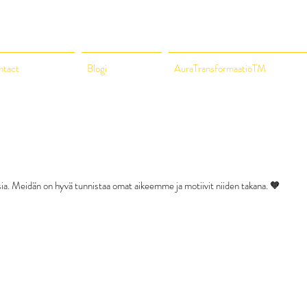
ntact
Blogi
AuraTransformaatioTM
sia. Meidän on hyvä tunnistaa omat aikeemme ja motiivit niiden takana. 🧡