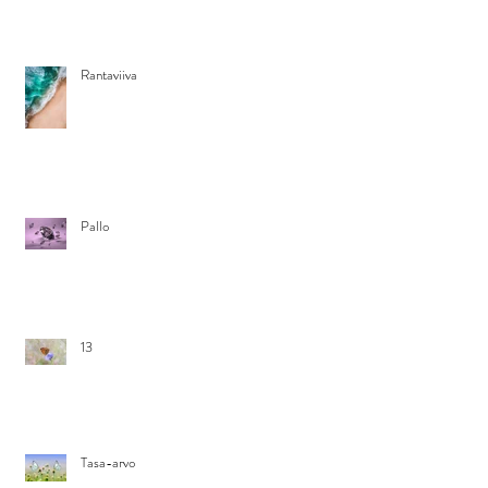
Rantaviiva
Pallo
13
Tasa-arvo