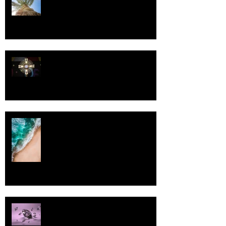
Luomistyö
Rantaviiva
Pallo