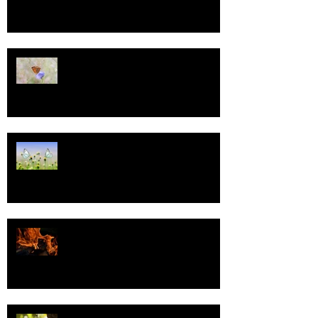
13
Tasa-arvo
Valoa