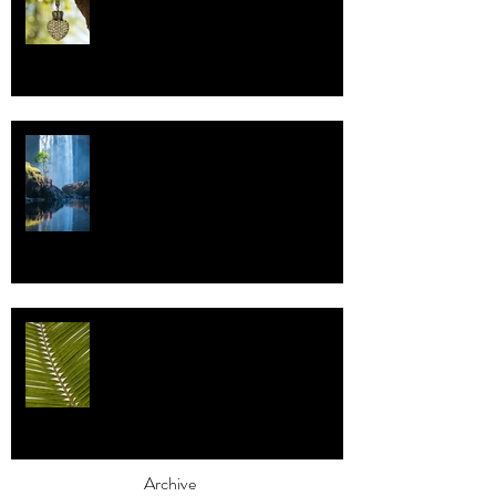
Uskonto
Vettä
Individualismi
Archive