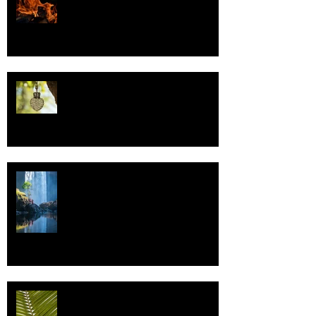
Valoa
Uskonto
Vettä
Individualismi