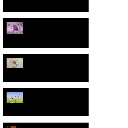
Pallo
13
Tasa-arvo