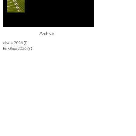
Archive
elokuu 2026
(1)
1 päivitys
heinäkuu 2026
(3)
3 päivitystä
toukokuu 2026
(2)
2 päivitystä
huhtikuu 2026
(7)
7 päivitystä
maaliskuu 2026
(3)
3 päivitystä
helmikuu 2026
(9)
9 päivitystä
tammikuu 2026
(4)
4 päivitystä
joulukuu 2025
(3)
3 päivitystä
marraskuu 2025
(2)
2 päivitystä
lokakuu 2025
(1)
1 päivitys
syyskuu 2025
(2)
2 päivitystä
elokuu 2025
(1)
1 päivitys
heinäkuu 2025
(1)
1 päivitys
kesäkuu 2025
(3)
3 päivitystä
toukokuu 2025
(2)
2 päivitystä
huhtikuu 2025
(2)
2 päivitystä
maaliskuu 2025
(5)
5 päivitystä