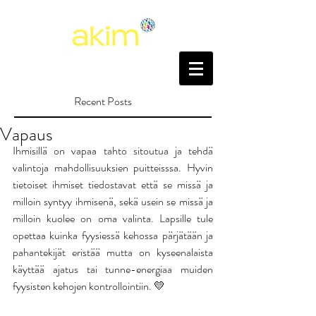
Recent Posts
Vapaus
Ihmisillä on vapaa tahto sitoutua ja tehdä 
valintoja mahdollisuuksien puitteisssa. Hyvin 
tietoiset ihmiset tiedostavat että se missä ja 
milloin syntyy ihmisenä, sekä usein se missä ja 
milloin kuolee on oma valinta. Lapsille tule 
opettaa kuinka fyysiessä kehossa pärjätään ja 
pahantekijät eristää mutta on kyseenalaista 
käyttää ajatus tai tunne-energiaa muiden 
fyysisten kehojen kontrollointiin. 💛