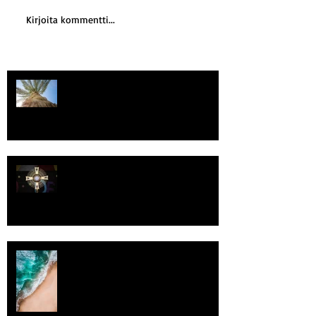
Kirjoita kommentti...
Kriisitietoisuus
Luomistyö
Rantaviiva